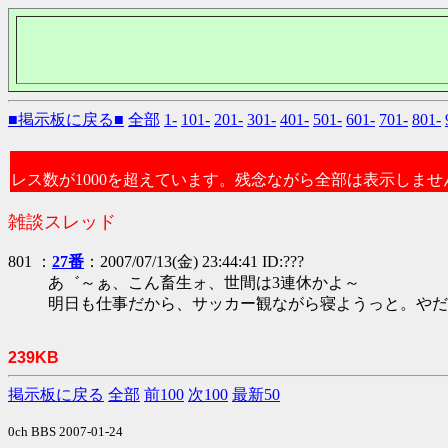
■掲示板に戻る■
全部
1-
101-
201-
301-
401-
501-
601-
701-
801-
レス数が1000を超えています。残念ながら全部は表示しませ
雑談スレッド
801 ：
27番
：2007/07/13(金) 23:44:41 ID:???
あ゛～ぁ、こん畜生ォ、世間は3連休かよ～
明日も仕事だから、サッカー観ながら寝ようっと。やだ
239KB
掲示板に戻る
全部
前100
次100
最新50
0ch BBS 2007-01-24